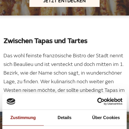
JETZT ENTDECKEN
Zwischen Tapas und Tartes
Das wohl feinste französische Bistro der Stadt nennt
sich Beaulieu und ist versteckt und doch mitten im 1.
Bezirk, wie der Name schon sagt, in wunderschöner
Lage, zu finden. Wer kulinarisch noch weiter gen
Westen reisen möchte, der sollte unbedingt Tapas im
Toma tu Tiempo ansteuern!
©CC
Zustimmung
Details
Über Cookies
ZWISCHEN TAPAS UND TARTES!
ROMANTISCHES DATE IN EINEM BISTRO ODER LIEBER