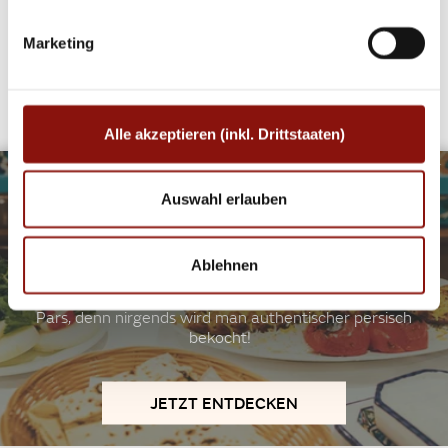
türkische und marokkanische Küche so authentisch
Marketing
zubereitet genießen, wie hier! Ein Besuch im Miznon
mitten im ersten Bezirk ist nicht für den Gaumen ein
wahres Erlebnis!
Alle akzeptieren (inkl. Drittstaaten)
©Biber
ALLES WAS DER ORIENT ZU BIETEN HAT
HOLZKOHLENGRILL, GEWÜRZE UND VIEL LIEBE ZEICHNEN
Auswahl erlauben
DAS CROSSOVER ZWISCHEN WIEN UND DEM ORIENT
AUS.
Exotisches Ambiente, Gastfreundschaft und
Ablehnen
ausgezeichnete Speisen zeichnen diese orientalischen
Geheimtipps in Wien aus. Besondere Empfehlung gilt dem
Pars, denn nirgends wird man authentischer persisch
bekocht!
JETZT ENTDECKEN