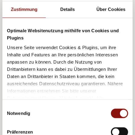
Panorama 餐厅
Zustimmung
Details
Über Cookies
您可以在空气清新的高处——酒店的第 15 层一边享
用我们厨师团队精心烹制的美味食物，一边欣赏独
Optimale Websitenutzung mithilfe von Cookies und
一无二的美景。
Plugins
Unsere Seite verwendet Cookies & Plugins, um ihre
Inhalte und Features an Ihre persönlichen Interessen
anpassen zu können. Durch die Nutzung von
Drittanbietern kann es dabei zu Übermittlungen Ihrer
Daten an Drittanbieter in Staaten kommen, die kein
ausreichendes Datenschutzniveau garantieren. Nähere
Informationen entnehmen Sie bitte unserer
Datenschutzerklärung
. Mit der Auswahl „Alle
akzeptieren (inkl. Drittstaaten)" stimmen Sie allen
Einwilligungsauswahl
Cookies und Drittanbietern (inkl. Drittstaaten-
Notwendig
Übermittlung) zu.
Präferenzen