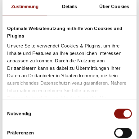
Always up to date with our newsletter
Zustimmung
Details
Über Cookies
Optimale Websitenutzung mithilfe von Cookies und
Plugins
I already have access data:
Unsere Seite verwendet Cookies & Plugins, um ihre
Username
Inhalte und Features an Ihre persönlichen Interessen
anpassen zu können. Durch die Nutzung von
Drittanbietern kann es dabei zu Übermittlungen Ihrer
Password
Daten an Drittanbieter in Staaten kommen, die kein
ausreichendes Datenschutzniveau garantieren. Nähere
Informationen entnehmen Sie bitte unserer
Login
Datenschutzerklärung
. Mit der Auswahl „Alle
akzeptieren (inkl. Drittstaaten)" stimmen Sie allen
Einwilligungsauswahl
Cookies und Drittanbietern (inkl. Drittstaaten-
Notwendig
Übermittlung) zu.
Präferenzen