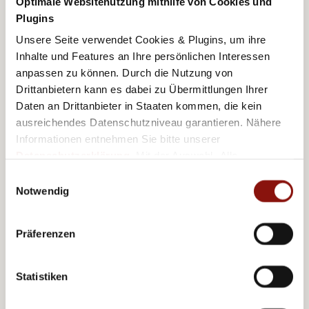
Optimale Websitenutzung mithilfe von Cookies und
Plugins
Unsere Seite verwendet Cookies & Plugins, um ihre
Inhalte und Features an Ihre persönlichen Interessen
anpassen zu können. Durch die Nutzung von
Drittanbietern kann es dabei zu Übermittlungen Ihrer
Daten an Drittanbieter in Staaten kommen, die kein
ausreichendes Datenschutzniveau garantieren. Nähere
Advantage with direct
Informationen entnehmen Sie bitte unserer
Datenschutzerklärung
. Mit der Auswahl „Alle
booking
akzeptieren (inkl. Drittstaaten)" stimmen Sie allen
Einwilligungsauswahl
Cookies und Drittanbietern (inkl. Drittstaaten-
Notwendig
We guarantee that you will get the best room rates
Übermittlung) zu.
available on the Internet. If this is not the case, you
will receive the difference.
Präferenzen
Here you can find the
conditions for the best price
Statistiken
guarantee
.