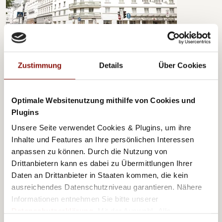
Austria Trend Hotels
Zustimmung
Details
Über Cookies
Hotel Ananas ****
Optimale Websitenutzung mithilfe von Cookies und
Plugins
Unsere Seite verwendet Cookies & Plugins, um ihre
Inhalte und Features an Ihre persönlichen Interessen
anpassen zu können. Durch die Nutzung von
Drittanbietern kann es dabei zu Übermittlungen Ihrer
Daten an Drittanbieter in Staaten kommen, die kein
ausreichendes Datenschutzniveau garantieren. Nähere
Informationen entnehmen Sie bitte unserer
Datenschutzerklärung
. Mit der Auswahl „Alle
Austria Trend Hotels