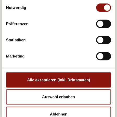
Hotel Bosei ****
akzeptieren (inkl. Drittstaaten)" stimmen Sie allen
Einwilligungsauswahl
Cookies und Drittanbietern (inkl. Drittstaaten-
Notwendig
Übermittlung) zu.
Präferenzen
Statistiken
Marketing
Austria Trend Hotels
Alle akzeptieren (inkl. Drittstaaten)
Hotel Doppio ****
Auswahl erlauben
Ablehnen