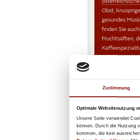
österreichisch
Obst, knusprig
gesundes Müsli
finden Sie auc
Fruchtsäften, 
Kaffeespeziali
beginnen!
Zustimmung
Optimale Websitenutzung mi
Unsere Seite verwendet Cook
können. Durch die Nutzung vo
kommen, die kein ausreichen