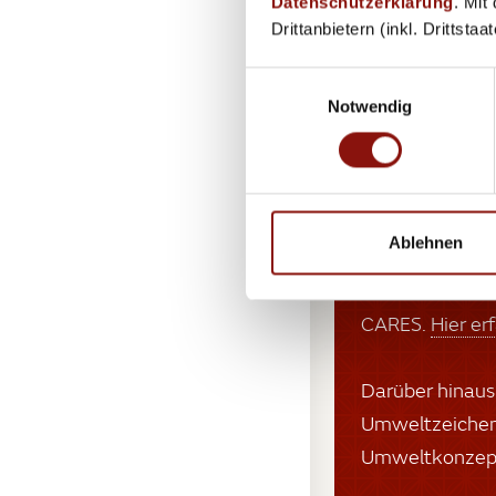
Datenschutzerklärung
. Mit
Drittanbietern (inkl. Drittsta
Einwilligungsauswahl
Notwendig
Austria
Ablehnen
Gastfreundschaf
das Ziel unsere
CARES.
Hier er
Darüber hinaus 
Umweltzeichen-
Umweltkonzept