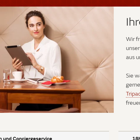
Ih
Wir f
unser
aus u
Sie w
gerne
Tripa
freue
n und Conciergeservice
18