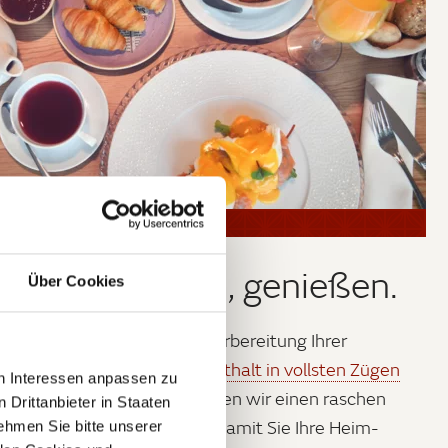
anen, erkunden, genießen.
Über Cookies
 unterstützen wir bei der Vorbereitung Ihrer
itäten, damit Sie Ihren
Aufenthalt in vollsten Zügen
en Interessen anpassen zu
eßen
können. Außerdem bieten wir einen raschen
 Drittanbieter in Staaten
nkomplizierten Check Out, damit Sie Ihre Heim-
hmen Sie bitte unserer