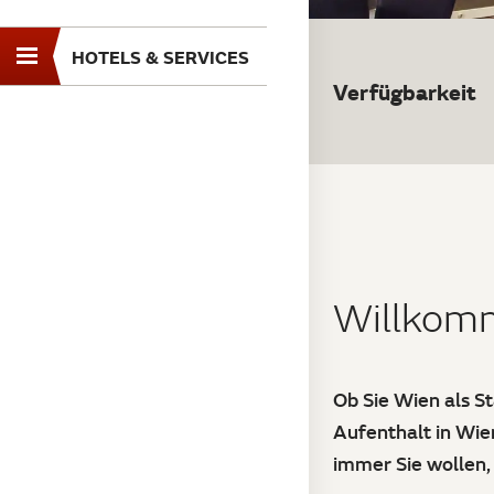
HOTELS & SERVICES
Toggle
Verfügbarkeit
navigation
Willkomm
Ob Sie Wien als S
Aufenthalt in Wie
immer Sie wollen,