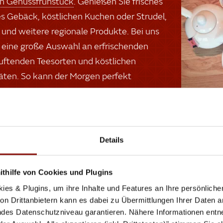
en Genussfrühstück
. Genießen Sie frisches
es Gebäck, köstlichen Kuchen oder Strudel,
 und weitere regionale Produkte. Bei uns
h eine große Auswahl an erfrischenden
duftenden Teesorten und köstlichen
täten. So kann der Morgen perfekt
Pl
Details
Gerne
thilfe von Cookies und Plugins
Aktiv
ies & Plugins, um ihre Inhalte und Features an Ihre persönlich
geni
n Drittanbietern kann es dabei zu Übermittlungen Ihrer Daten an
und u
des Datenschutzniveau garantieren. Nähere Informationen entne