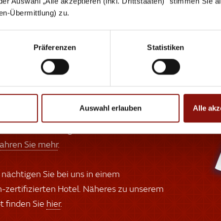
 der Auswahl „Alle akzeptieren (inkl. Drittstaaten)" stimmen Sie 
oder 
aten-Übermittlung) zu.
Präferenzen
Statistiken
 Trend Hotels CARES
Auswahl erlauben
Alle akz
t noch nachhaltiger gestalten – das ist
r neuen Nachhaltigkeitsinitiative
fahren Sie mehr
.
nächtigen Sie bei uns in einem
zertifizierten Hotel. Näheres zu unserem
 finden Sie
hier
.