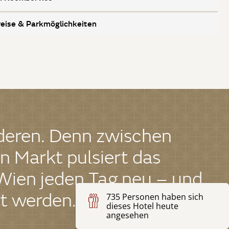
eise & Parkmöglichkeiten
nderen. Denn zwischen
 Markt pulsiert das
 Wien jeden Tag neu – und
t werden.“