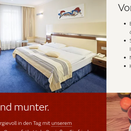
Vo
und munter.
rgievoll in den Tag mit
unserem