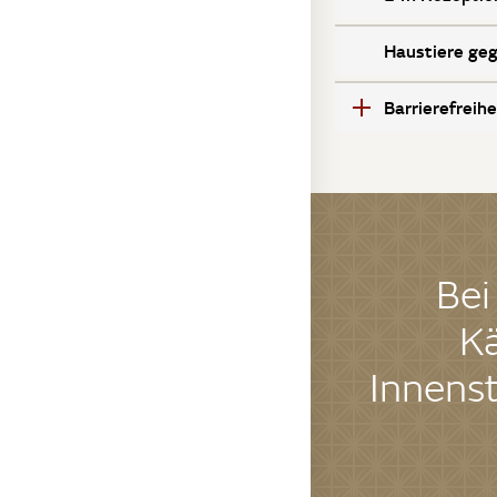
Haustiere ge
Barrierefreihe
Bei
Kä
Innenst