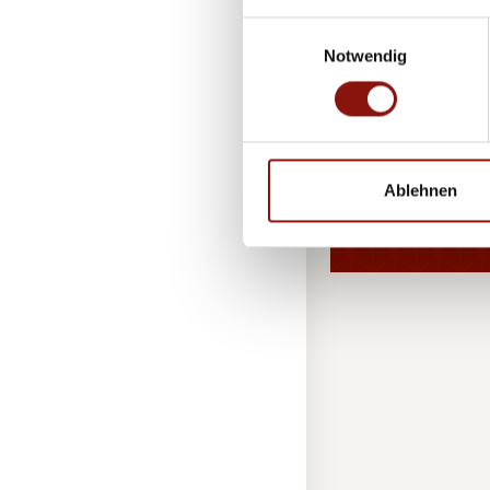
Gastfreundschaf
Einwilligungsauswahl
das Ziel unsere
Notwendig
Erfahren Sie hi
um umweltfreun
Ablehnen