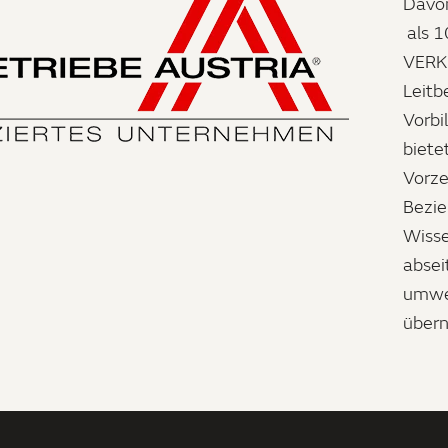
Davon
als 
VERK
Leitb
Vorbi
biete
Vorze
Bezi
Wisse
absei
umwel
über