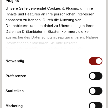
Plugins
Unsere Seite verwendet Cookies & Plugins, um ihre
Inhalte und Features an Ihre persönlichen Interessen
anpassen zu können. Durch die Nutzung von
Drittanbietern kann es dabei zu Übermittlungen Ihrer
Daten an Drittanbieter in Staaten kommen, die kein
ausreichendes Datenschutzniveau garantieren. Nähere
Informationen entnehmen Sie bitte unserer
Datenschutzerklärung
. Mit der Auswahl „Alle
akzeptieren (inkl. Drittstaaten)" stimmen Sie allen
Einwilligungsauswahl
Cookies und Drittanbietern (inkl. Drittstaaten-
Notwendig
Übermittlung) zu.
Präferenzen
Austria Trend Hotels
Statistiken
CARES
Marketing
Gastfreundschaft noch nachhaltiger gestalten – das