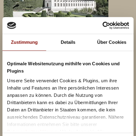
Schloss Ambras Innsbruck
Zustimmung
Details
Über Cookies
Die wunderbare Welt der Renaissance: Der Tiroler Landesfürst
Erzherzog Ferdinand II....
Optimale Websitenutzung mithilfe von Cookies und
Plugins
1 Nacht inkl. Frühstück und Ticket pro Person ab
Unsere Seite verwendet Cookies & Plugins, um ihre
Inhalte und Features an Ihre persönlichen Interessen
anpassen zu können. Durch die Nutzung von
€ 160,-
Mehr Details
Drittanbietern kann es dabei zu Übermittlungen Ihrer
Daten an Drittanbieter in Staaten kommen, die kein
ausreichendes Datenschutzniveau garantieren. Nähere
Informationen entnehmen Sie bitte unserer
Datenschutzerklärung
. Mit der Auswahl „Alle