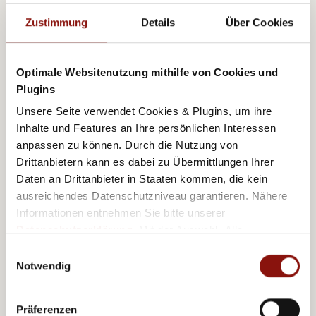
Zustimmung
Details
Über Cookies
Optimale Websitenutzung mithilfe von Cookies und
Anreise
Plugins
Unsere Seite verwendet Cookies & Plugins, um ihre
Öffentliche Verkehrsmittel
Inhalte und Features an Ihre persönlichen Interessen
anpassen zu können. Durch die Nutzung von
Bahnhof:
Graz Hauptbahnhof - direkt gegenüber durch die
Drittanbietern kann es dabei zu Übermittlungen Ihrer
Annenpassage
Daten an Drittanbieter in Staaten kommen, die kein
Flughafen:
Shuttlebus zwischen dem Flughafen und dem
ausreichendes Datenschutzniveau garantieren. Nähere
Hauptbahnhof oder S5
Informationen entnehmen Sie bitte unserer
Straßenbahn
: direkt vor dem Hotel ist die Straßenbahnstation
Datenschutzerklärung
. Mit der Auswahl „Alle
"Hauptbahnhof" - Linien 1,4,6,7 verwenden
akzeptieren (inkl. Drittstaaten)" stimmen Sie allen
Busbahnhof:
Direkt beim Hauptbahnhof
Einwilligungsauswahl
Cookies und Drittanbietern (inkl. Drittstaaten-
Notwendig
Übermittlung) zu.
PKW
Präferenzen
aus Norden kommend:
A2 - Ausfahrt Graz Ost - Richtung