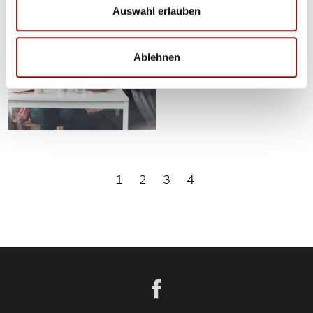
to go to eat cake and
Auswahl erlauben
sip drinks?
Ablehnen
1
2
3
4