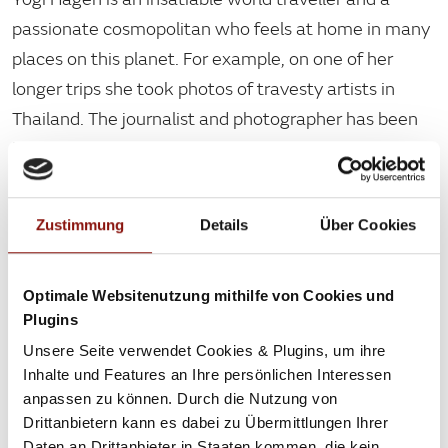
passionate cosmopolitan who feels at home in many
places on this planet. For example, on one of her
longer trips she took photos of travesty artists in
Thailand. The journalist and photographer has been
living in Vienna for several years, where she is also a
fixed part of the queer community. She knows
Vienna in all its facets and definitely knows which
Zustimmung
Details
Über Cookies
party you should not miss and where you can enjoy
the best after-work drink.
Optimale Websitenutzung mithilfe von Cookies und
Plugins
Unsere Seite verwendet Cookies & Plugins, um ihre
ALL ARTICLES
Inhalte und Features an Ihre persönlichen Interessen
anpassen zu können. Durch die Nutzung von
Prost, cheers and to
Drittanbietern kann es dabei zu Übermittlungen Ihrer
your health in
Daten an Drittanbieter in Staaten kommen, die kein