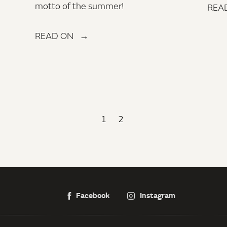
motto of the summer!
REA
READ ON →
1
2
Facebook
Instagram