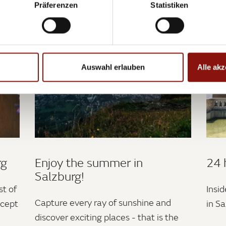
Präferenzen
Statistiken
Auswahl erlauben
Alle akz
rg
Enjoy the summer in
24 
Salzburg!
st of
Insid
Capture every ray of sunshine and
ncept
in Sa
discover exciting places - that is the