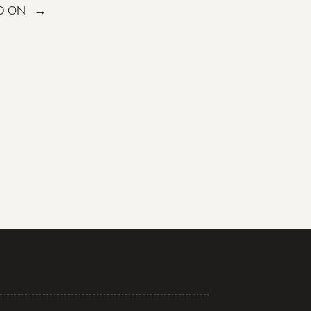
D ON →