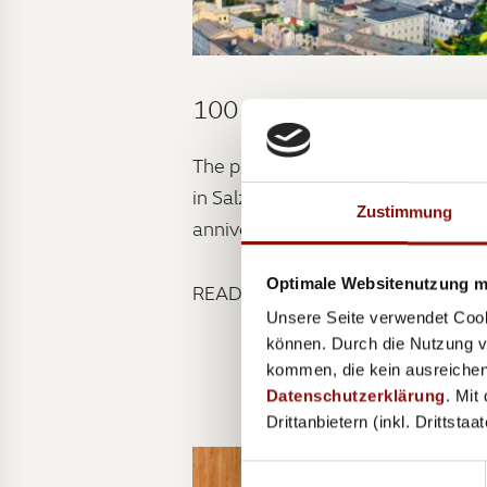
100 years Salzburg Festiv
The play "Jedermann" (or "Everym
in Salzburg will be 100! The
Zustimmung
anniversary of the Salzburg...
Optimale Websitenutzung mi
READ ON →
Unsere Seite verwendet Cook
können. Durch die Nutzung vo
kommen, die kein ausreichen
Datenschutzerklärung
. Mit
Drittanbietern (inkl. Drittsta
Einwilligungsauswahl