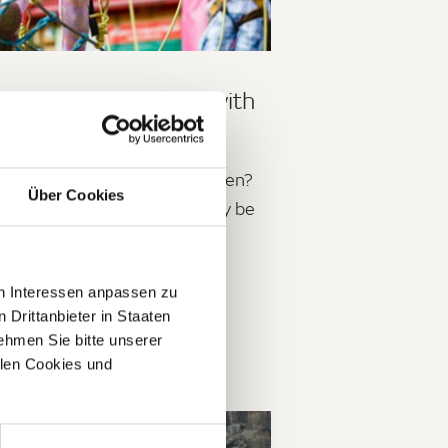
y breaks for families with
ldren
ays with small or older children?
Über Cookies
e excursions should definitely be
he agenda!
en Interessen anpassen zu
D ON →
 Drittanbieter in Staaten
hmen Sie bitte unserer
allen Cookies und