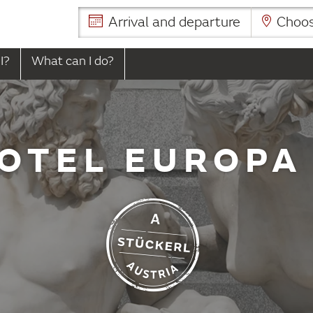
Arrival and departure
Choose
I?
What can I do?
HOTEL EUROPA