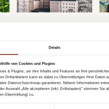
al
Behind the scenes of the
Cit
Salzburg Festival
chi
an")
Explore the world famous Salzburg
Holid
Details
Festival from a completely new angle!
Thes
on t
thilfe von Cookies und Plugins
READ ON →
ies & Plugins, um ihre Inhalte und Features an Ihre persönlich
REA
n Drittanbietern kann es dabei zu Übermittlungen Ihrer Daten an
des Datenschutzniveau garantieren. Nähere Informationen entne
 der Auswahl „Alle akzeptieren (inkl. Drittstaaten)" stimmen Sie 
aten-Übermittlung) zu.