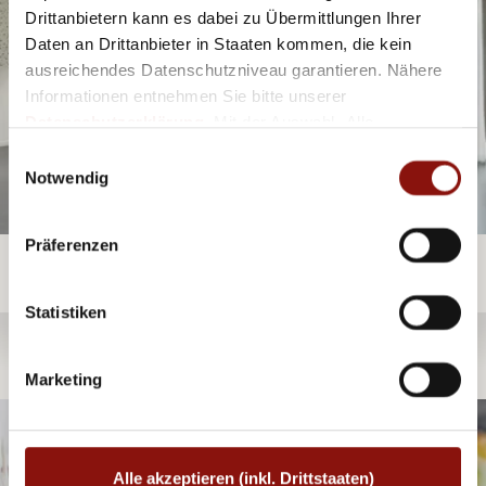
Drittanbietern kann es dabei zu Übermittlungen Ihrer
Daten an Drittanbieter in Staaten kommen, die kein
ausreichendes Datenschutzniveau garantieren. Nähere
Informationen entnehmen Sie bitte unserer
Datenschutzerklärung
. Mit der Auswahl „Alle
akzeptieren (inkl. Drittstaaten)" stimmen Sie allen
Einwilligungsauswahl
Cookies und Drittanbietern (inkl. Drittstaaten-
Notwendig
Übermittlung) zu.
Präferenzen
Statistiken
Marketing
Alle akzeptieren (inkl. Drittstaaten)