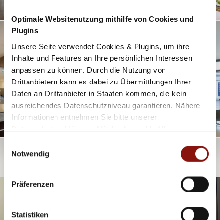
Optimale Websitenutzung mithilfe von Cookies und
Plugins
Unsere Seite verwendet Cookies & Plugins, um ihre
Inhalte und Features an Ihre persönlichen Interessen
anpassen zu können. Durch die Nutzung von
Drittanbietern kann es dabei zu Übermittlungen Ihrer
Daten an Drittanbieter in Staaten kommen, die kein
ausreichendes Datenschutzniveau garantieren. Nähere
Informationen entnehmen Sie bitte unserer
Datenschutzerklärung
. Mit der Auswahl „Alle
akzeptieren (inkl. Drittstaaten)" stimmen Sie allen
Einwilligungsauswahl
Cookies und Drittanbietern (inkl. Drittstaaten-
Notwendig
Übermittlung) zu.
Präferenzen
Statistiken