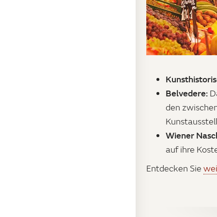
Kunsthistor
Belvedere:
D
den zwischen
Kunstausstel
Wiener Nasc
auf ihre Kost
Entdecken Sie
wei