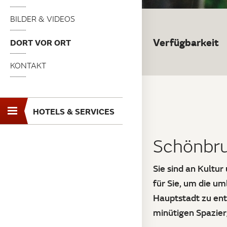
BILDER & VIDEOS
Verfügbarkeit
DORT VOR ORT
KONTAKT
HOTELS & SERVICES
Toggle
navigation
Schönbru
Sie sind an Kultu
für Sie, um die u
Hauptstadt zu en
minütigen Spazier