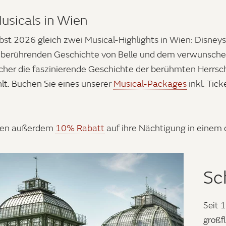
Musicals in Wien
rbst 2026 gleich zwei Musical-Highlights in Wien: Dis
er berührenden Geschichte von Belle und dem verwunsc
er die faszinierende Geschichte der berühmten Herrsc
lt. Buchen Sie eines unserer
Musical-Packages
inkl. Tic
lten außerdem
10% Rabatt
auf ihre Nächtigung in einem 
Sc
Seit 
großf