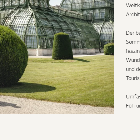
Weltk
Archi
Der b
Somme
faszin
Wunde
und d
Touri
Umfas
Führu