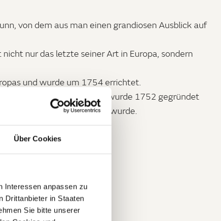
brunn, von dem aus man einen grandiosen Ausblick auf
icht nur das letzte seiner Art in Europa, sondern
Europas und wurde um 1754 errichtet.
 und noch existierende Zoo. Er wurde 1752 gegründet
lichkeit zugänglich gemacht wurde.
 zu werden.
Über Cookies
en Interessen anpassen zu
 Drittanbieter in Staaten
hmen Sie bitte unserer