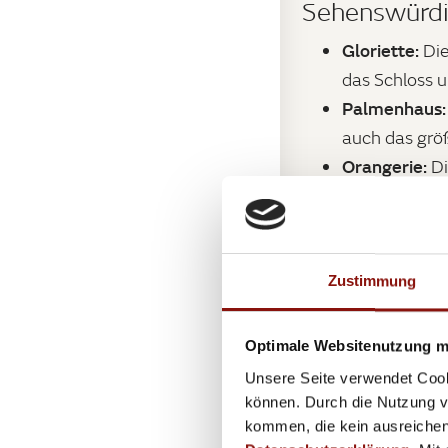
Sehenswürdi
Gloriette:
Die
das Schloss 
Palmenhaus:
auch das grö
Orangerie:
Di
Tiergarten S
und war erst
Zahlreiche B
Zustimmung
Schlosspark Schön
Optimale Websitenutzung mi
Unsere Seite verwendet Cook
Jänner bis Fe
können. Durch die Nutzung vo
März: 6:30 -
kommen, die kein ausreichen
April: 6:30 -