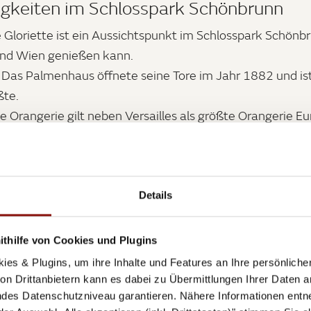
gkeiten im Schlosspark Schönbrunn
 Gloriette ist ein Aussichtspunkt im Schlosspark Schön
und Wien genießen kann.
Das Palmenhaus öffnete seine Tore im Jahr 1882 und ist n
ßte.
e Orangerie gilt neben Versailles als größte Orangerie 
chönbrunn:
Der Tiergarten gilt als der weltweit älteste
 eine höfische Menagerie, bevor er dann 1778 der Öffent
runnen & weitere Gärten warten bereits darauf entdeckt
Details
brunn - Öffnungszeiten:
thilfe von Cookies und Plugins
ies & Plugins, um ihre Inhalte und Features an Ihre persönlich
bruar: 6:30 - 17:30 Uhr
n Drittanbietern kann es dabei zu Übermittlungen Ihrer Daten an
 19:00 Uhr
des Datenschutzniveau garantieren. Nähere Informationen entne
 20:00 Uhr