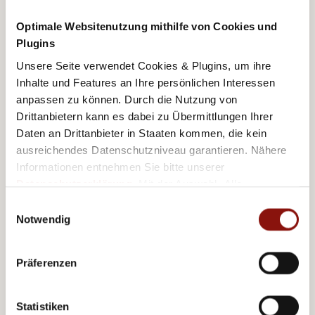
0,26 km
Öffentliche Verkehrsmittel
Optimale Websitenutzung mithilfe von Cookies und
Plugins
1,7 km
Hauptbahnhof
Unsere Seite verwendet Cookies & Plugins, um ihre
Inhalte und Features an Ihre persönlichen Interessen
4,1 km
Zentrum
anpassen zu können. Durch die Nutzung von
Drittanbietern kann es dabei zu Übermittlungen Ihrer
4,5 km
Messezentrum
Daten an Drittanbieter in Staaten kommen, die kein
ausreichendes Datenschutzniveau garantieren. Nähere
7,4 km
Schloß Schönbrunn
Informationen entnehmen Sie bitte unserer
Datenschutzerklärung
. Mit der Auswahl „Alle
17,6 km
Flughafen
akzeptieren (inkl. Drittstaaten)" stimmen Sie allen
Einwilligungsauswahl
Cookies und Drittanbietern (inkl. Drittstaaten-
Notwendig
Übermittlung) zu.
Präferenzen
Ähnliche Angebote
Statistiken