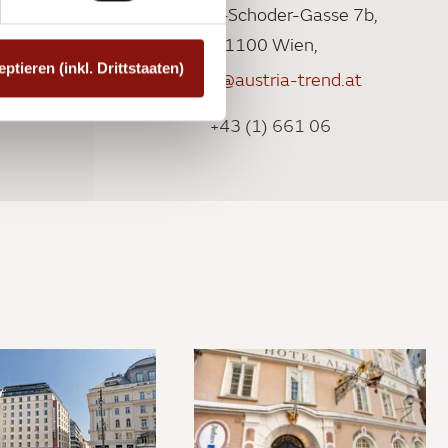
Gutheil-Schoder-Gasse 7b,
1100 Wien,
eptieren (inkl. Drittstaaten)
bosei@austria-trend.at
+43 (1) 661 06