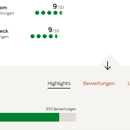
9
com
/10
rtungen
9
heck
/10
ungen
Highlights
Bewertungen
955 Bewertungen