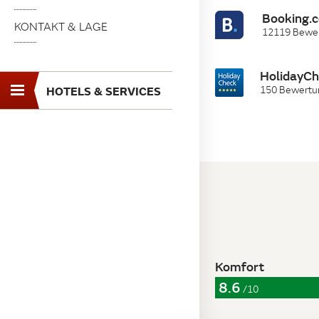
Booking.
KONTAKT & LAGE
12119 Bewe
HolidayC
HOTELS & SERVICES
150 Bewert
Toggle
navigation
Komfort
8.6
/10