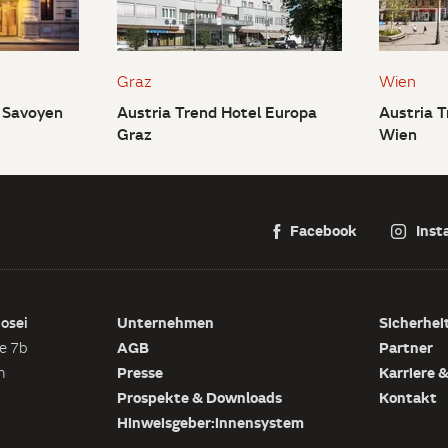
Graz
Wien
l Savoyen
Austria Trend Hotel Europa
Austria 
Graz
Wien
Facebook
Inst
Unternehmen
Sicherhei
Bosei
AGB
Partner
e 7b
Presse
Karriere 
h
Prospekte & Downloads
Kontakt
Hinweisgeber:innensystem