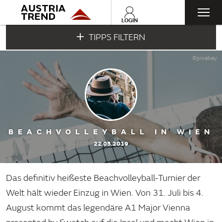
Togg
LOGIN
TIPPS FILTERN
navi
©pixabay
BEACHVOLLEYBALL IN WIEN
22.05.2019
Das definitiv heißeste Beachvolleyball-Turnier der
Welt hält wieder Einzug in Wien. Von 31. Juli bis 4.
August kommt das legendäre A1 Major Vienna