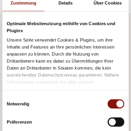
Zustimmung
Details
Über Cookies
Optimale Websitenutzung mithilfe von Cookies und
Plugins
AUTOR
Unsere Seite verwendet Cookies & Plugins, um ihre
RONNI
Inhalte und Features an Ihre persönlichen Interessen
anpassen zu können. Durch die Nutzung von
Drittanbietern kann es dabei zu Übermittlungen Ihrer
Daten an Drittanbieter in Staaten kommen, die kein
ausreichendes Datenschutzniveau garantieren. Nähere
Informationen entnehmen Sie bitte unserer
Datenschutzerklärung
. Mit der Auswahl „Alle
Gebürtiger Simmeringer und leidenschaftlicher Jung-
akzeptieren (inkl. Drittstaaten)" stimmen Sie allen
Einwilligungsauswahl
Cookies und Drittanbietern (inkl. Drittstaaten-
Notwendig
Fiaker mit einer Schwäche für Literatur und
Übermittlung) zu.
Hinterhof-Geschichten. Er liebt es den Fremden die
Präferenzen
Stadt zu zeigen und Ihnen auch mal Geschichten zu