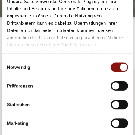
Unsere Seite verwendet Cookies & Plugins, um ihre
Inhalte und Features an Ihre persönlichen Interessen
anpassen zu können. Durch die Nutzung von
Drittanbietern kann es dabei zu Übermittlungen Ihrer
HOTELS:
Daten an Drittanbieter in Staaten kommen, die kein
Hotel Ananas
ausreichendes Datenschutzniveau garantieren. Nähere
Informationen entnehmen Sie bitte unserer
Datenschutzerklärung
. Mit der Auswahl „Alle
akzeptieren (inkl. Drittstaaten)" stimmen Sie allen
Einwilligungsauswahl
Cookies und Drittanbietern (inkl. Drittstaaten-
Notwendig
Übermittlung) zu.
Präferenzen
AUTOR
VIKTORIA EGGER
Statistiken
Marketing