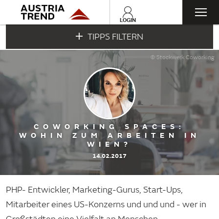
Togg
LOGIN
TIPPS FILTERN
navi
© Stockwerk Coworking
COWORKING SPACES:
WOHIN ZUM ARBEITEN IN
WIEN?
14.02.2017
PHP- Entwickler, Marketing-Gurus, Start-Ups,
Mitarbeiter eines US-Konzerns und und und - wer in
Großstädten eine Vielfalt an Menschen