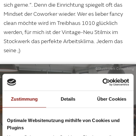
sich gerne.”. Denn die Einrichtung spiegelt oft das
Mindset der Coworker wieder. Wer es lieber fancy
clean möchte wird im Treibhaus 1010 glücklich
werden, für mich ist der Vintage-Neu Stilmix im
Stockwerk das perfekte Arbeitsklima. Jedem das
seine ;)
©Stockwerk Coworking
START UP & TECHIES
HIPPE COWORKING SPACES IN WIEN
Ihr liebt das Unkonventionelle, mögt die Mischung
Zustimmung
Details
Über Cookies
unterschiedlichen Menschen und nehmt gern an
Veranstaltungen oder Workshops teil? Dann findet ihr hier
das richtige Coworking Space.
Optimale Websitenutzung mithilfe von Cookies und
Plugins
JETZT ENTDECKEN