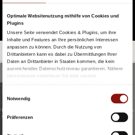
Freund Wolfang Amadé, dessen Briefe er alle gelesen hat.
Zumindest bei seinem mexikanischen Ständchen zu
Optimale Websitenutzung mithilfe von Cookies und
Mozarts Geburtstag in den Gassen Salzburgs sollte man
Plugins
einmal dabei gewesen sein.
Unsere Seite verwendet Cookies & Plugins, um ihre
Inhalte und Features an Ihre persönlichen Interessen
anpassen zu können. Durch die Nutzung von
WEITER STÖBERN:.
Drittanbietern kann es dabei zu Übermittlungen Ihrer
Daten an Drittanbieter in Staaten kommen, die kein
ausreichendes Datenschutzniveau garantieren. Nähere
Informationen entnehmen Sie bitte unserer
MUSEEN & GALERIEN
Datenschutzerklärung
. Mit der Auswahl „Alle
akzeptieren (inkl. Drittstaaten)" stimmen Sie allen
FOTOGRAFIE, MODERNE KUNST UND BILDHAUEREI SOWEIT DAS
Einwilligungsauswahl
AUGE REICHT
Cookies und Drittanbietern (inkl. Drittstaaten-
Notwendig
Internationale und nationale Kunst zu Gast in Salzburg. Beim
Übermittlung) zu.
Besuch dieser Museen & Galerien gibt es sowohl Klassiker als
auch modernen Zeitgeist zu bestaunen - und die Zeit vergeht
Präferenzen
(auch an regnerischen Tagen) dabei wie im Flug!