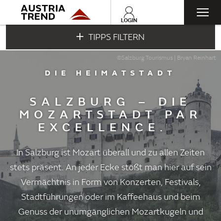
Togg
LOGIN
TIPPS FILTERN
navi
©Salzburg Tourismus | Bryan Reinhart
DIE HEIMATSTADT
SALZBURG – DIE
MOZARTSTADT PAR
EXCELLENCE.
In Salzburg ist Mozart überall und zu allen Zeiten
stets präsent. An jeder Ecke stößt man hier auf sein
Vermächtnis in Form von Konzerten, Festivals,
Stadtführungen oder im Kaffeehaus und beim
Genuss der unumgänglichen Mozartkugeln und