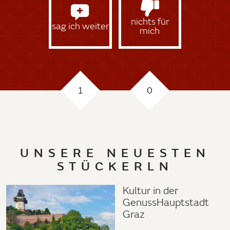
nichts für
sag ich weiter
mich
1
0
UNSERE NEUESTEN
STÜCKERLN
Kultur in der
GenussHauptstadt
Graz