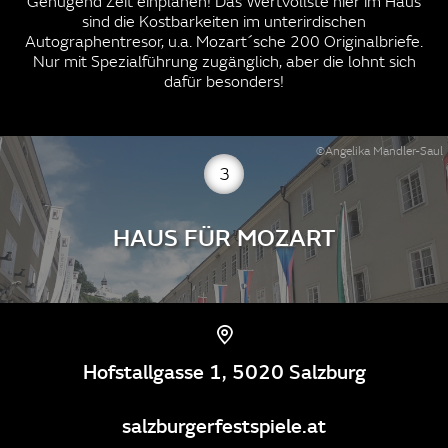
Genügend Zeit einplanen! Das Wertvollste hier im Haus
sind die Kostbarkeiten im unterirdischen
Autographentresor, u.a. Mozart´sche 200 Originalbriefe.
Nur mit Spezialführung zugänglich, aber die lohnt sich
dafür besonders!
©Angelika Mandler-Saul
3
HAUS FÜR MOZART
Hofstallgasse 1, 5020 Salzburg
salzburgerfestspiele.at