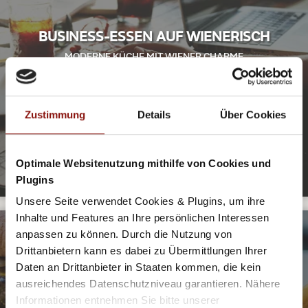
BUSINESS-ESSEN AUF WIENERISCH
MODERNE KÜCHE MIT WIENER CHARME
Die traditionelle Wiener Küche ist seit Jahren sehr beliebt.
Doch hin und wieder bedarf es eines kleinen Schliffs.
Traditionell mit einem kleinen Schuss an Trend – diese
Zustimmung
Details
Über Cookies
Restaurants können es.
DISCOVER NOW
Optimale Websitenutzung mithilfe von Cookies und
Plugins
Unsere Seite verwendet Cookies & Plugins, um ihre
Inhalte und Features an Ihre persönlichen Interessen
anpassen zu können. Durch die Nutzung von
INTERNATIONALES FLAIR IN WIEN
Drittanbietern kann es dabei zu Übermittlungen Ihrer
AUCH OHNE SCHNITZEL ZUM ERFOLGREICHEN
Daten an Drittanbieter in Staaten kommen, die kein
GESCHÄFTSESSEN
ausreichendes Datenschutzniveau garantieren. Nähere
Wien ist eine Stadt vieler Kulturen. Vielfach zeigt sich das
Informationen entnehmen Sie bitte unserer