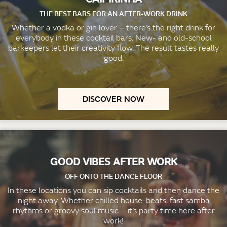
THE BEST BARS FOR AN AFTER-WORK DRINK
Whether a vodka or gin lover – there’s the right drink for
everybody in these cocktail bars. New- and old-school
barkeepers let their creativity flow. The result tastes really
good.
DISCOVER NOW
GOOD VIBES AFTER WORK
OFF ONTO THE DANCE FLOOR
In these locations you can sip cocktails and then dance the
night away. Whether chilled house-beats, fast samba
rhythms or groovy soul music – it’s party time here after
work!