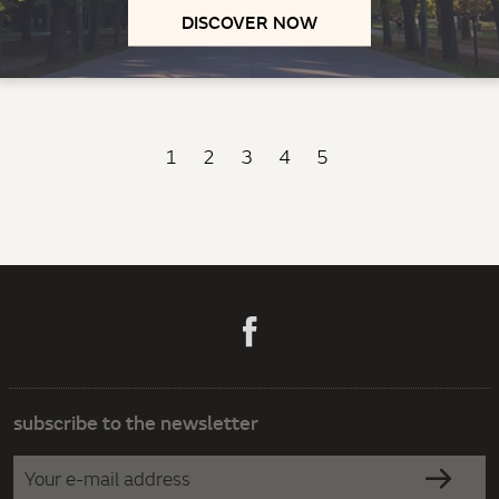
DISCOVER NOW
1
2
3
4
5
subscribe to the newsletter