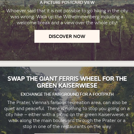
A PICTURE POSTCARD VIEW
Whoever said that it is not possible to go hiking in the city
was wrong. Walk up the Wilhelminenberg including a
welcome break and a view over the whole city!
DISCOVER NOW
SWAP THE GIANT FERRIS WHEEL FOR THE
GREEN KAISERWIESE
EXCHANGE THE FAIRGROUND FOR A FOOTPATH
The Prater, Vienna’s famous recreation area, can also be
quiet and peaceful. There is nothing to stop you going on a
city hike – either with a picnic on the green Kaiserwiese, a
walk along the main boulevard through the Prater or a
stop in one of the restaurants on the way.