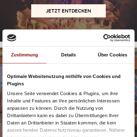
JETZT ENTDECKEN
©Afro Cafe
Zustimmung
Details
Über Cookies
COCKTAILS & FANCY DRINKS
Optimale Websitenutzung mithilfe von Cookies und
Plugins
MOSCOW MULE, GIN FIZZ UND CO IN SALZBURG
Exklusive Locations und ausgefallene Drinks für besondere
Unsere Seite verwendet Cookies & Plugins, um ihre
Abende.
Inhalte und Features an Ihre persönlichen Interessen
anpassen zu können. Durch die Nutzung von
JETZT ENTDECKEN
Drittanbietern kann es dabei zu Übermittlungen Ihrer
Daten an Drittanbieter in Staaten kommen, die kein
ausreichendes Datenschutzniveau garantieren. Nähere