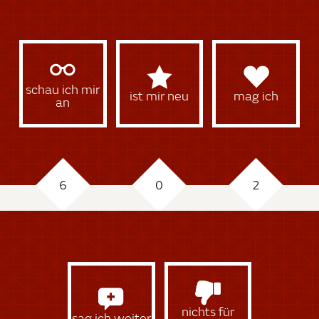
schau ich mir
ist mir neu
mag ich
an
6
0
2
nichts für
sag ich weiter