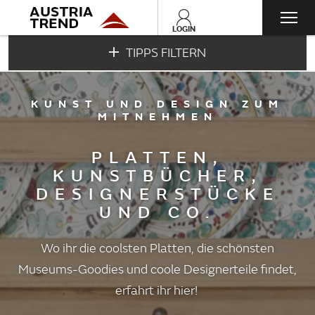
Togg
LOGIN
TIPPS FILTERN
navi
KUNST UND DESIGN ZUM
MITNEHMEN
PLATTEN,
KUNSTBÜCHER,
DESIGNERSTÜCKE
UND CO.
Wo ihr die coolsten Platten, die schönsten
Museums-Goodies und coole Designerteile findet,
erfahrt ihr hier!