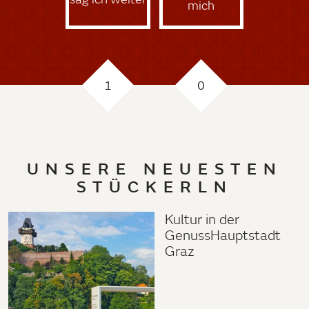
mich
1
0
UNSERE NEUESTEN
STÜCKERLN
Kultur in der
GenussHauptstadt
Graz