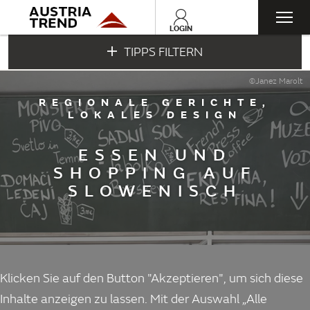
Togg
LOGIN
TIPPS FILTERN
navi
©Janez Marolt
REGIONALE GERICHTE,
LOKALES DESIGN
ESSEN UND
SHOPPING AUF
SLOWENISCH
Klicken Sie auf den Button "Akzeptieren", um sich diese
Inhalte anzeigen zu lassen. Mit der Auswahl „Alle