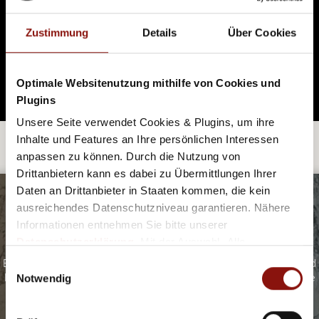
viele davon aus lokalen und globalen Microbreweries.
Beim kleinen (oder großen) Hunger zwischendurch
Zustimmung
Details
Über Cookies
überzeugt die wechselnde Speisekarte mit ihren
saisonalen Zutaten. Vegetarier:innen kommen hier ebenso
auf ihre Kosten! Einen extra Pluspunkt gibt's für die
gemütliche Terrasse!
Optimale Websitenutzung mithilfe von Cookies und
Plugins
Unsere Seite verwendet Cookies & Plugins, um ihre
Inhalte und Features an Ihre persönlichen Interessen
WEITER STÖBERN:.
anpassen zu können. Durch die Nutzung von
Drittanbietern kann es dabei zu Übermittlungen Ihrer
©Viennissima
Daten an Drittanbieter in Staaten kommen, die kein
ausreichendes Datenschutzniveau garantieren. Nähere
Informationen entnehmen Sie bitte unserer
CAFÉS UND BISTROS IN WIENS MUSEEN
Datenschutzerklärung
. Mit der Auswahl „Alle
akzeptieren (inkl. Drittstaaten)" stimmen Sie allen
Egal ob für den kleinen Hunger zwischendurch, für Kaffee und
Einwilligungsauswahl
Kuchen oder einen Lunch. Diese Museen bieten für jeden eine
Cookies und Drittanbietern (inkl. Drittstaaten-
Notwendig
köstliche Stärkung an.
Übermittlung) zu.