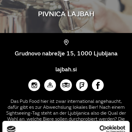
PIVNICA LAJBAH
Grudnovo nabrežje 15, 1000 Ljubljana
lajbah.si
Das Pub Food hier ist zwar international angehaucht,
dafür gibt es zur Abwechslung lokales Bier! Nach einem
Sightseeing-Tag steht an der Ljubljanica also die Qual der
Wahl an: welche Biere sollen durchprobiert werden? Die
Entscheidung fällt im Lajbah Pub gar nicht so leicht bei
über 20 Bieren aus dem Fass und 130 Flaschenbieren -