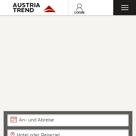
Toggl
LOGIN
navig
An- und Abreise
Hotel oder Reiseziel