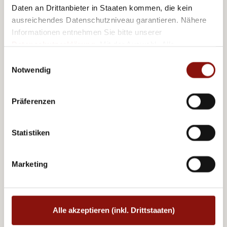
Daten an Drittanbieter in Staaten kommen, die kein
ausreichendes Datenschutzniveau garantieren. Nähere
Informationen entnehmen Sie bitte unserer
Austria Trend Hotels
Hotel Doppio ****
Datenschutzerklärung
. Mit der Auswahl „Alle
akzeptieren (inkl. Drittstaaten)" stimmen Sie allen
Einwilligungsauswahl
Cookies und Drittanbietern (inkl. Drittstaaten-
Notwendig
Übermittlung) zu.
Präferenzen
Statistiken
Marketing
Austria Trend Hotels
Hotel Europa Wien
Alle akzeptieren (inkl. Drittstaaten)