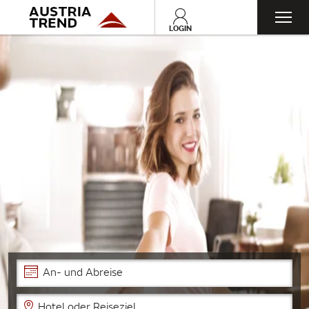
Toggl
LOGIN
navig
An- und Abreise
Hotel oder Reiseziel