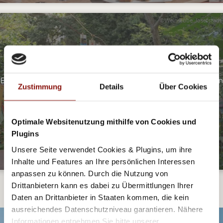
©Weinstube Josefstadt
WIENER ORIGINALE MIT SCHANIGÄRTEN
Egal ob Weinstube oder vornehmes Café- Schanigärten haben
Zustimmung
Details
Über Cookies
sie alle!
JETZT ENTDECKEN
Optimale Websitenutzung mithilfe von Cookies und
Plugins
Unsere Seite verwendet Cookies & Plugins, um ihre
Inhalte und Features an Ihre persönlichen Interessen
anpassen zu können. Durch die Nutzung von
Drittanbietern kann es dabei zu Übermittlungen Ihrer
Daten an Drittanbieter in Staaten kommen, die kein
ausreichendes Datenschutzniveau garantieren. Nähere
Informationen entnehmen Sie bitte unserer