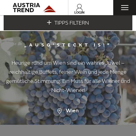
Togg
LOGIN
TIPPS FILTERN
navi
„AUSG'STECKT IS!"
Heurige rund um Wien sind ein wahres Juwel –
reichhaltige Buffets, feiner Wein und jede Menge
gemütliche Stimmung. Ein Muss für alle Wiener und
Nicht-Wiener!
Wien