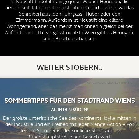
In Neustift findet ihr einige jener Wiener Heurigen, die
bereits seit Jahren echte Institutionen sind – wie etwa das
Schreiberhaus, den Fuhrgassl-Huber oder den
Zimmermann. Außerdem ist Neustift eine elitäre
Wohngegend, aber das merkt man ohnehin gleich bei der
Anfahrt. Und bitte vergesst nicht: In Wien gibt es Heurigen,
keine Buschenschanken!
WEITER STÖBERN:.
©Lisa Panzenböck/1000 things
SOMMERTIPPS FÜR DEN STADTRAND WIENS
AB IN DEN SÜDEN!
Der größte unterirdische See des Kontinents, Idylle mitten in
der Industrie und ein Freibad mit jeder Menge Action – vor
allem im Sommer ist der südliche Stadtrand der
Bundeshauptstadt einen Besuch wert.