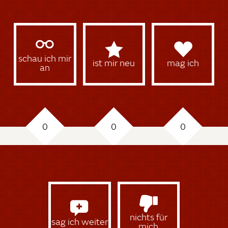
schau ich mir
ist mir neu
mag ich
an
0
0
0
nichts für
sag ich weiter
mich