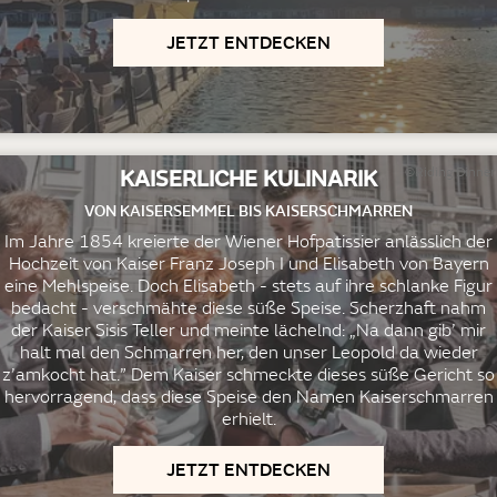
JETZT ENTDECKEN
KAISERLICHE KULINARIK
©Riding Dinner
VON KAISERSEMMEL BIS KAISERSCHMARREN
Im Jahre 1854 kreierte der Wiener Hofpatissier anlässlich der
Hochzeit von Kaiser Franz Joseph I und Elisabeth von Bayern
eine Mehlspeise. Doch Elisabeth - stets auf ihre schlanke Figur
bedacht - verschmähte diese süße Speise. Scherzhaft nahm
der Kaiser Sisis Teller und meinte lächelnd: „Na dann gib’ mir
halt mal den Schmarren her, den unser Leopold da wieder
z’amkocht hat.” Dem Kaiser schmeckte dieses süße Gericht so
hervorragend, dass diese Speise den Namen Kaiserschmarren
erhielt.
JETZT ENTDECKEN