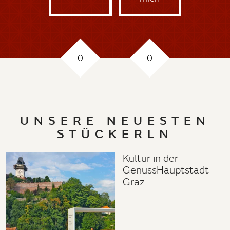
0
0
UNSERE NEUESTEN
STÜCKERLN
Kultur in der
GenussHauptstadt
Graz