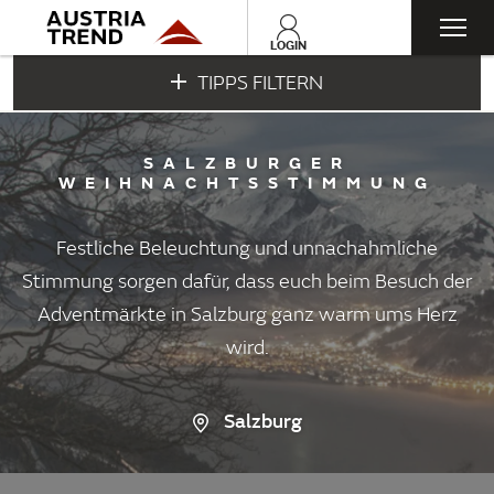
Togg
LOGIN
TIPPS FILTERN
navi
SALZBURGER
WEIHNACHTSSTIMMUNG
Festliche Beleuchtung und unnachahmliche
Stimmung sorgen dafür, dass euch beim Besuch der
Adventmärkte in Salzburg ganz warm ums Herz
wird.
Salzburg