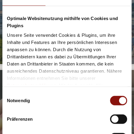
SALZBURG MAL ANDERS
Zu Wasser, in der Nacht und unter Tieren - so oder so ein
Erlebnis!
Optimale Websitenutzung mithilfe von Cookies und
Plugins
JETZT ENTDECKEN
Unsere Seite verwendet Cookies & Plugins, um ihre
Inhalte und Features an Ihre persönlichen Interessen
anpassen zu können. Durch die Nutzung von
Drittanbietern kann es dabei zu Übermittlungen Ihrer
Daten an Drittanbieter in Staaten kommen, die kein
ausreichendes Datenschutzniveau garantieren. Nähere
Informationen entnehmen Sie bitte unserer
Datenschutzerklärung
. Mit der Auswahl „Alle
akzeptieren (inkl. Drittstaaten)" stimmen Sie allen
Einwilligungsauswahl
KULINARIK AUF SALZBURGERISCH
Cookies und Drittanbietern (inkl. Drittstaaten-
Notwendig
Übermittlung) zu.
Mit diesen Tipps lassen sich die warmen Tage noch mehr
genießen.
Präferenzen
JETZT ENTDECKEN