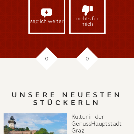
nichts für
sag ich weiter
mich
0
0
UNSERE NEUESTEN
STÜCKERLN
Kultur in der
GenussHauptstadt
Graz