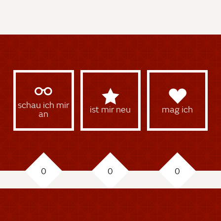
schau ich mir
ist mir neu
mag ich
an
0
0
0