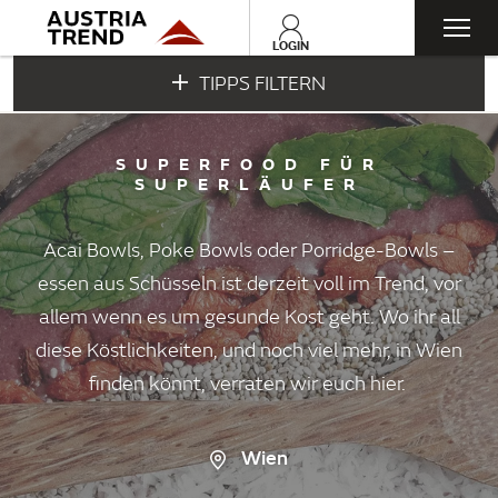
Togg
LOGIN
TIPPS FILTERN
navi
SUPERFOOD FÜR
SUPERLÄUFER
Acai Bowls, Poke Bowls oder Porridge-Bowls –
essen aus Schüsseln ist derzeit voll im Trend, vor
allem wenn es um gesunde Kost geht. Wo ihr all
diese Köstlichkeiten, und noch viel mehr, in Wien
finden könnt, verraten wir euch hier.
Wien