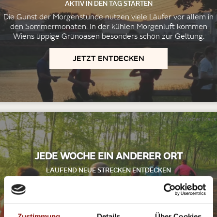
AKTIV IN DEN TAG STARTEN
Die Gunst der Morgenstunde nutzen viele Läufer vor allem in
den Sommermonaten. In der kühlen Morgenluft kommen
Wiens üppige Grünoasen besonders schön zur Geltung.
JETZT ENTDECKEN
©Walter Kraus
JEDE WOCHE EIN ANDERER ORT
LAUFEND NEUE STRECKEN ENTDECKEN
Wien hat so viele schöne Seiten zu erkunden, da lohnt sich
Abwechslung in der Laufroutine!
JETZT ENTDECKEN
Zustimmung
Details
Über Cookies