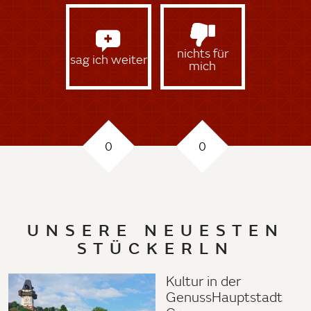
nichts für
sag ich weiter
mich
0
0
UNSERE NEUESTEN
STÜCKERLN
Kultur in der
GenussHauptstadt