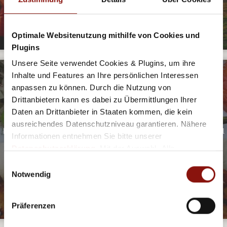
Optimale Websitenutzung mithilfe von Cookies und
Plugins
Unsere Seite verwendet Cookies & Plugins, um ihre
©CC
Inhalte und Features an Ihre persönlichen Interessen
IN WIEN BEGINNT DER BALKAN
anpassen zu können. Durch die Nutzung von
ALLES WAS DAS HERZ BEGEHRT, HAUPTSACHE HERZHAFT!
Drittanbietern kann es dabei zu Übermittlungen Ihrer
In diesen Lokalen wird bewiesen, dass osteuropäische und
Daten an Drittanbieter in Staaten kommen, die kein
türkische Küche wahres Comfort Food ist. Authentischere
ausreichendes Datenschutzniveau garantieren. Nähere
Landesküche bekommt man außerhalb dieser Nationen wohl
Informationen entnehmen Sie bitte unserer
nirgends als hier in Wien!
Datenschutzerklärung
. Mit der Auswahl „Alle
akzeptieren (inkl. Drittstaaten)" stimmen Sie allen
Einwilligungsauswahl
Cookies und Drittanbietern (inkl. Drittstaaten-
Notwendig
Übermittlung) zu.
JETZT ENTDECKEN
Präferenzen